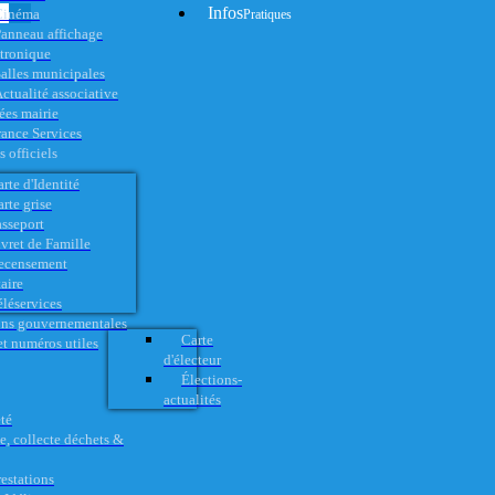
Infos
Cinéma
Pratiques
anneau affichage
ctronique
alles municipales
ctualité associative
es mairie
rance Services
 officiels
rte d'Identité
rte grise
asseport
vret de Famille
ecensement
aire
éléservices
ons gouvernementales
Carte
t numéros utiles
d'électeur
Élections-
actualités
té
e, collecte déchets &
restations