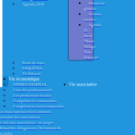
Démarche
Agenda 2030
globale
Actions
locales
Agenda
21
local,
"Notre
Village,
Terre
d'Avenir"
Point de vues
ENQUÊTES
Tri Sélectif
Vie économique
Vie associative
OFFRES D'EMPLOI
Liste des professionnels
Les producteurs locaux
Compétences communales
Compétences intercommunales
es Associations et la Commune
nnuaire des associations
e crée une association / un projet
émarches obligatoires, Documents &
s utiles