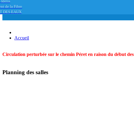
 Idélis
nt de la Fibre
T DES EAUX
Accueil
Circulation perturbée sur le chemin Péret en raison du début des t
Planning des salles