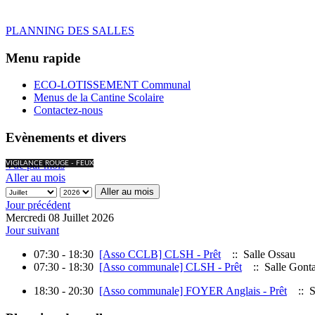
PLANNING DES SALLES
Menu rapide
ECO-LOTISSEMENT Communal
Menus de la Cantine Scolaire
Contactez-nous
Evènements et divers
Vue par mois
VIGILANCE ROUGE - FEUX
Aller au mois
Aller au mois
Jour précédent
Mercredi 08 Juillet 2026
Jour suivant
07:30 - 18:30
[Asso CCLB] CLSH - Prêt
:: Salle Ossau
07:30 - 18:30
[Asso communale] CLSH - Prêt
:: Salle Gont
18:30 - 20:30
[Asso communale] FOYER Anglais - Prêt
:: S