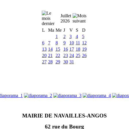
Juillet
2026
L
Ma
Me
J
V
S
D
1
2
3
4
5
6
7
8
9
10
11
12
13
14
15
16
17
18
19
20
21
22
23
24
25
26
27
28
29
30
31
MAIRIE DE NAVAILLES-ANGOS
62 rue du Bourg