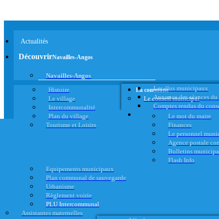
Actualités
Découvrir
Navailles-Angos
Navailles-Angos
Les élus municipaux
Histoire
La commune
Annonce des séances du
Le village
Le conseil municipal
Comptes rendus du cons
Intercommunalité
Plan du village
Le mot du maire
Tourisme et Loisirs
Finances
Le personnel muni
Agence postale c
Bulletins municip
Flash Info
Equipements municipaux
Plan communal de sauvegarde
Urbanisme
Règlement voirie
PLU Intercommunal
Assistantes maternelles