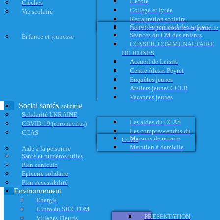
L'école
Crèches
Collège et lycée
Vie scolaire
Restauration scolaire
Conseil municipal des enfants
Activités périscolaires et garderie
Séances du CM des enfants
Enfance et jeunesse
CONSEIL COMMUNAUTAIRE
DE JEUNES
Accueil de Loisirs
Centre Alexis Peyret
Enquêtes jeunes
Ateliers jeunes CCLB
Vacances jeunes
Social santé
& solidarité
Solidarité UKRAINE
Les aides du CCAS
COVID-19 (coronavirus)
Les comptes-rendus du
CCAS
Maisons de retraite
CCAS
Maintien à domicile
Aide à la personne
Santé et numéros utiles
Plan canicule
Epicerie solidaire
Plan accessibilité
Environnement
Energie
L'info du SIECTOM
PRÉSENTATION
Villages Fleuris