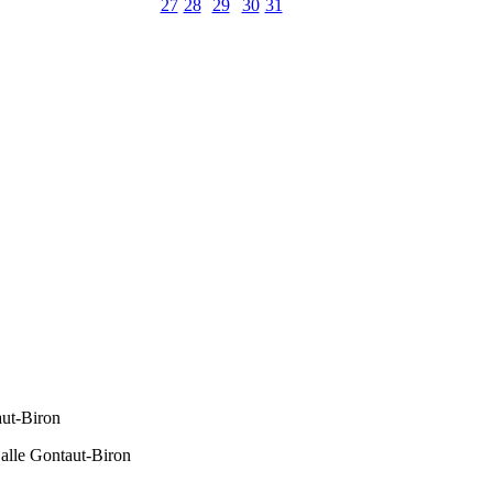
27
28
29
30
31
aut-Biron
alle Gontaut-Biron