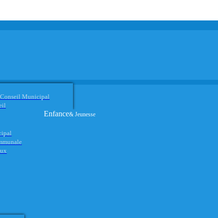
 Conseil Municipal
eil
Enfance
& Jeunesse
cipal
ommunale
aux