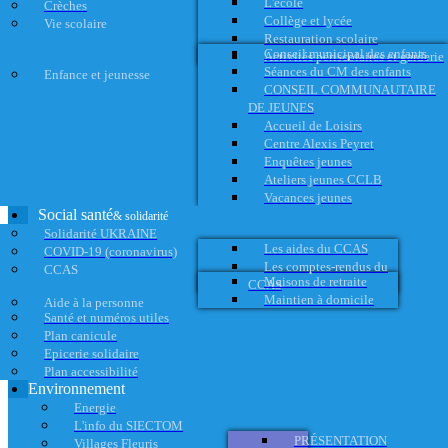
L'école
Crèches
Collège et lycée
Vie scolaire
Restauration scolaire
Conseil municipal des enfants
Activités périscolaires et garderie
Séances du CM des enfants
Enfance et jeunesse
CONSEIL COMMUNAUTAIRE
DE JEUNES
Accueil de Loisirs
Centre Alexis Peyret
Enquêtes jeunes
Ateliers jeunes CCLB
Vacances jeunes
Social santé
& solidarité
Solidarité UKRAINE
Les aides du CCAS
COVID-19 (coronavirus)
Les comptes-rendus du
CCAS
Maisons de retraite
CCAS
Maintien à domicile
Aide à la personne
Santé et numéros utiles
Plan canicule
Epicerie solidaire
Plan accessibilité
Environnement
Energie
L'info du SIECTOM
PRÉSENTATION
Villages Fleuris