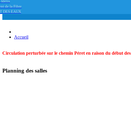
 Idélis
nt de la Fibre
T DES EAUX
Accueil
Circulation perturbée sur le chemin Péret en raison du début des t
Planning des salles