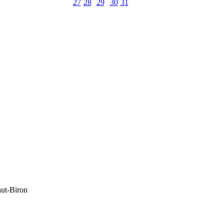
27
28
29
30
31
aut-Biron