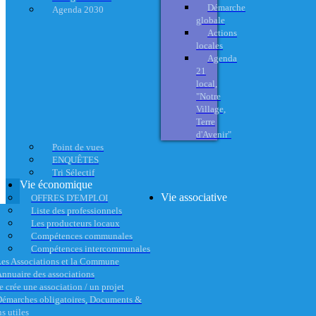
Démarche
Agenda 2030
globale
Actions
locales
Agenda
21
local,
"Notre
Village,
Terre
d'Avenir"
Point de vues
ENQUÊTES
Tri Sélectif
Vie économique
Vie associative
OFFRES D'EMPLOI
Liste des professionnels
Les producteurs locaux
Compétences communales
Compétences intercommunales
es Associations et la Commune
nnuaire des associations
e crée une association / un projet
émarches obligatoires, Documents &
s utiles