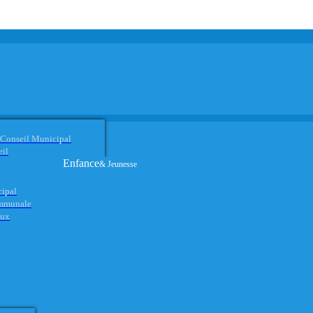
 Conseil Municipal
eil
Enfance
& Jeunesse
cipal
ommunale
aux