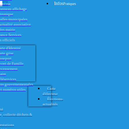
Infos
Cinéma
Pratiques
anneau affichage
ctronique
alles municipales
ctualité associative
es mairie
rance Services
 officiels
rte d'Identité
rte grise
asseport
vret de Famille
ecensement
aire
éléservices
ons gouvernementales
Carte
t numéros utiles
d'électeur
Élections-
actualités
té
e, collecte déchets &
restations