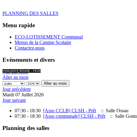
PLANNING DES SALLES
Menu rapide
ECO-LOTISSEMENT Communal
Menus de la Cantine Scolaire
Contactez-nous
Evènements et divers
Vue par mois
VIGILANCE ROUGE - FEUX
Aller au mois
Aller au mois
Jour précédent
Mardi 07 Juillet 2026
Jour suivant
07:30 - 18:30
[Asso CCLB] CLSH - Prêt
:: Salle Ossau
07:30 - 18:30
[Asso communale] CLSH - Prêt
:: Salle Gont
Planning des salles