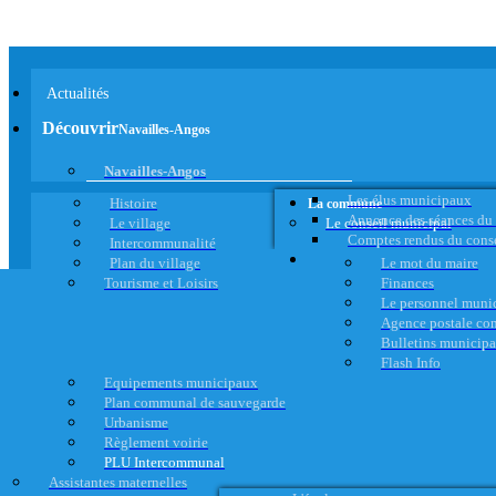
Actualités
Découvrir
Navailles-Angos
Navailles-Angos
Les élus municipaux
Histoire
La commune
Annonce des séances du
Le village
Le conseil municipal
Comptes rendus du cons
Intercommunalité
Plan du village
Le mot du maire
Tourisme et Loisirs
Finances
Le personnel muni
Agence postale c
Bulletins municip
Flash Info
Equipements municipaux
Plan communal de sauvegarde
Urbanisme
Règlement voirie
PLU Intercommunal
Assistantes maternelles