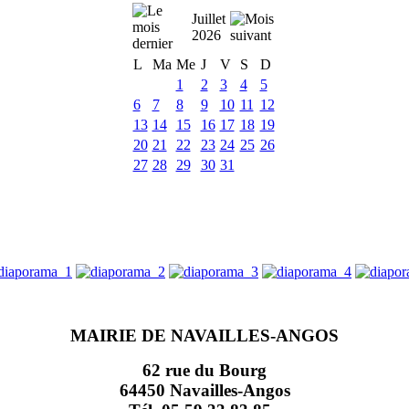
Juillet
2026
L
Ma
Me
J
V
S
D
1
2
3
4
5
6
7
8
9
10
11
12
13
14
15
16
17
18
19
20
21
22
23
24
25
26
27
28
29
30
31
MAIRIE DE NAVAILLES-ANGOS
62 rue du Bourg
64450 Navailles-Angos