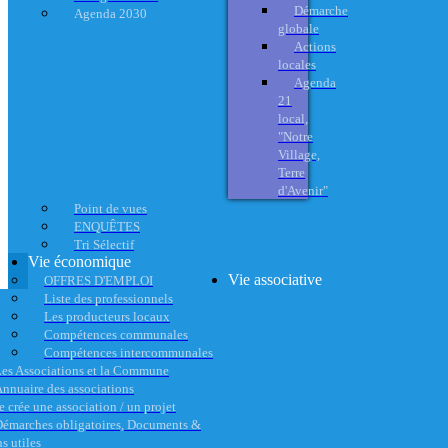
Démarche
Agenda 2030
globale
Actions
locales
Agenda
21
local,
"Notre
Village,
Terre
d'Avenir"
Point de vues
ENQUÊTES
Tri Sélectif
Vie économique
Vie associative
OFFRES D'EMPLOI
Liste des professionnels
Les producteurs locaux
Compétences communales
Compétences intercommunales
es Associations et la Commune
nnuaire des associations
e crée une association / un projet
émarches obligatoires, Documents &
s utiles