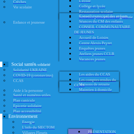
L'école
Crèches
Collège et lycée
Vie scolaire
Restauration scolaire
Conseil municipal des enfants
Activités périscolaires et garderie
Séances du CM des enfants
Enfance et jeunesse
CONSEIL COMMUNAUTAIRE
DE JEUNES
Accueil de Loisirs
Centre Alexis Peyret
Enquêtes jeunes
Ateliers jeunes CCLB
Vacances jeunes
Social santé
& solidarité
Solidarité UKRAINE
Les aides du CCAS
COVID-19 (coronavirus)
Les comptes-rendus du
CCAS
Maisons de retraite
CCAS
Maintien à domicile
Aide à la personne
Santé et numéros utiles
Plan canicule
Epicerie solidaire
Plan accessibilité
Environnement
Energie
L'info du SIECTOM
PRÉSENTATION
Villages Fleuris