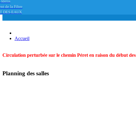
 Idélis
nt de la Fibre
T DES EAUX
Accueil
Circulation perturbée sur le chemin Péret en raison du début des t
Planning des salles