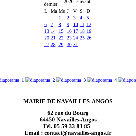
2026
L
Ma
Me
J
V
S
D
1
2
3
4
5
6
7
8
9
10
11
12
13
14
15
16
17
18
19
20
21
22
23
24
25
26
27
28
29
30
31
MAIRIE DE NAVAILLES-ANGOS
62 rue du Bourg
64450 Navailles-Angos
Tél. 05 59 33 83 85
Email : contact@navailles-angos.fr