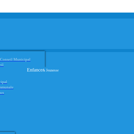
 Conseil Municipal
eil
Enfance
& Jeunesse
cipal
ommunale
aux