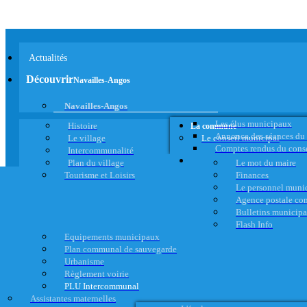
Actualités
Découvrir
Navailles-Angos
Navailles-Angos
Les élus municipaux
Histoire
La commune
Annonce des séances du
Le village
Le conseil municipal
Comptes rendus du cons
Intercommunalité
Plan du village
Le mot du maire
Tourisme et Loisirs
Finances
Le personnel muni
Agence postale c
Bulletins municip
Flash Info
Equipements municipaux
Plan communal de sauvegarde
Urbanisme
Règlement voirie
PLU Intercommunal
Assistantes maternelles