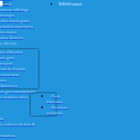
Infos
Cinéma
Pratiques
anneau affichage
ctronique
alles municipales
ctualité associative
es mairie
rance Services
 officiels
rte d'Identité
rte grise
asseport
vret de Famille
ecensement
aire
éléservices
ons gouvernementales
Carte
t numéros utiles
d'électeur
Élections-
actualités
té
e, collecte déchets &
restations