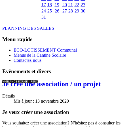
17
18
19
20
21
22
23
24
25
26
27
28
29
30
31
PLANNING DES SALLES
Menu rapide
ECO-LOTISSEMENT Communal
Menus de la Cantine Scolaire
Contactez-nous
Evènements et divers
VIGILANCE ROUGE - FEUX
Je crée une association / un projet
Détails
Mis à jour : 13 novembre 2020
Je veux créer une association
Vous souhaitez créer une association? N'hésitez pas à consulter les