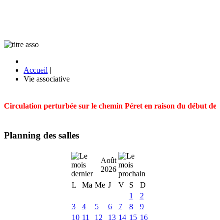
Accueil
|
Vie associative
Circulation perturbée sur le chemin Péret en raison du début des t
Planning des salles
Août
2026
L
Ma
Me
J
V
S
D
1
2
3
4
5
6
7
8
9
10
11
12
13
14
15
16