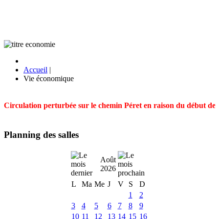
Accueil
|
Vie économique
Circulation perturbée sur le chemin Péret en raison du début des t
Planning des salles
Août
2026
L
Ma
Me
J
V
S
D
1
2
3
4
5
6
7
8
9
10
11
12
13
14
15
16