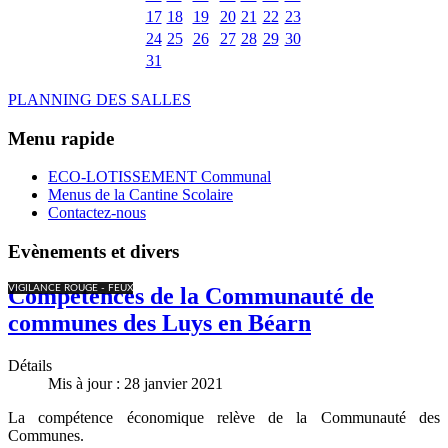
17
18
19
20
21
22
23
24
25
26
27
28
29
30
31
PLANNING DES SALLES
Menu rapide
ECO-LOTISSEMENT Communal
Menus de la Cantine Scolaire
Contactez-nous
Evènements et divers
VIGILANCE ROUGE - FEUX
Compétences de la Communauté de
communes des Luys en Béarn
Détails
Mis à jour : 28 janvier 2021
La compétence économique relève de la Communauté des
Communes.