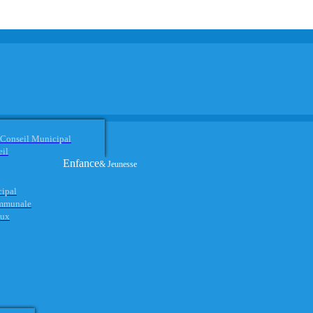
 Conseil Municipal
eil
Enfance
& Jeunesse
cipal
ommunale
aux