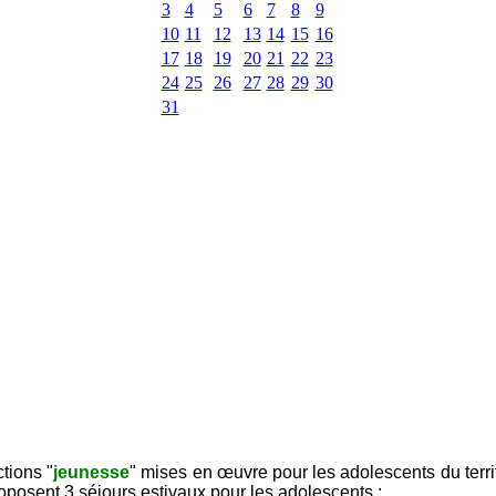
3
4
5
6
7
8
9
10
11
12
13
14
15
16
17
18
19
20
21
22
23
24
25
26
27
28
29
30
31
tions "
jeunesse
" mises en œuvre pour les adolescents du ter
oposent 3 séjours estivaux pour les adolescents :