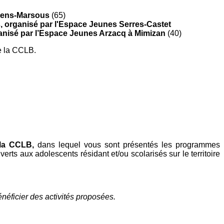
rrens-Marsous
(65)
,
organisé par l'Espace Jeunes Serres-Castet
anisé par l’Espace Jeunes Arzacq à Mimizan
(40)
de la CCLB.
e la CCLB,
dans lequel vous sont présentés les programmes
erts aux adolescents résidant et/ou scolarisés sur le territoire
énéficier des activités proposées.