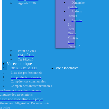
Démarche
Agenda 2030
globale
Actions
locales
Agenda
21
local,
"Notre
Village,
Terre
d'Avenir"
Point de vues
ENQUÊTES
Tri Sélectif
Vie économique
Vie associative
OFFRES D'EMPLOI
Liste des professionnels
Les producteurs locaux
Compétences communales
Compétences intercommunales
es Associations et la Commune
nnuaire des associations
e crée une association / un projet
émarches obligatoires, Documents &
s utiles