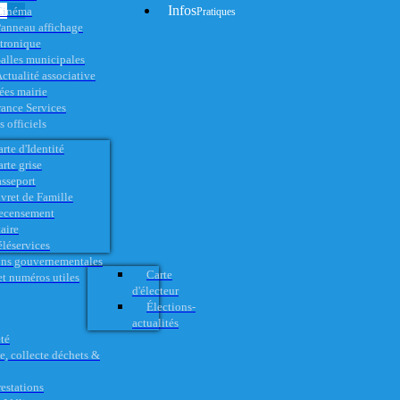
Infos
Cinéma
Pratiques
anneau affichage
ctronique
alles municipales
ctualité associative
es mairie
rance Services
 officiels
rte d'Identité
rte grise
asseport
vret de Famille
ecensement
aire
éléservices
ons gouvernementales
Carte
t numéros utiles
d'électeur
Élections-
actualités
té
e, collecte déchets &
restations