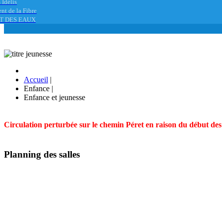
 Idélis
nt de la Fibre
T DES EAUX
Accueil
|
Enfance
|
Enfance et jeunesse
Circulation perturbée sur le chemin Péret en raison du début des t
Planning des salles