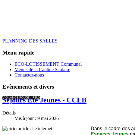
PLANNING DES SALLES
Menu rapide
ECO-LOTISSEMENT Communal
Menus de la Cantine Scolaire
Contactez-nous
Evènements et divers
VIGILANCE ROUGE - FEUX
Séjours Été Jeunes - CCLB
Détails
Mis à jour : 9 mai 2026
Dans le cadre des ac
Espaces Jeunes
pr