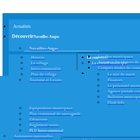
Actualités
Découvrir
Navailles-Angos
Navailles-Angos
Les élus municipaux
Histoire
La commune
Annonce des séances du
Le village
Le conseil municipal
Comptes rendus du cons
Intercommunalité
Plan du village
Le mot du maire
Tourisme et Loisirs
Finances
Le personnel muni
Agence postale c
Bulletins municip
Flash Info
Equipements municipaux
Plan communal de sauvegarde
Urbanisme
Règlement voirie
PLU Intercommunal
Assistantes maternelles