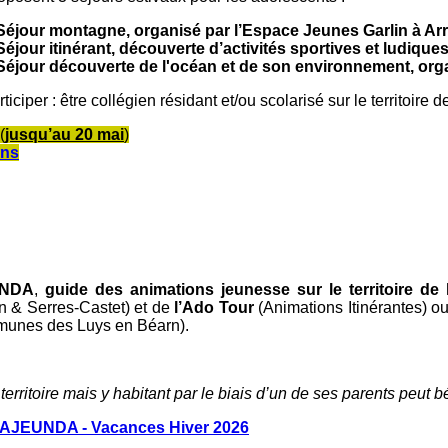
 - Séjour montagne, organisé par l’Espace Jeunes Garlin à A
- Séjour itinérant, découverte d’activités sportives et ludiques
 - Séjour découverte de l'océan et de son environnement,
org
iciper : être collégien résidant et/ou scolarisé sur le territoire 
(
jusqu’au 20 mai
)
ons
UNDA
,
guide des animations jeunesse sur le territoire d
n & Serres-Castet) et de
l’Ado Tour
(Animations Itinérantes) ouv
unes des Luys en Béarn).
territoire mais y habitant par le biais d’un de ses parents peut b
AJEUNDA - Vacances Hiver 2026