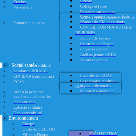
L'école
Crèches
Collège et lycée
Vie scolaire
Restauration scolaire
Conseil municipal des enfants
Activités périscolaires et garderie
Séances du CM des enfants
Enfance et jeunesse
CONSEIL COMMUNAUTAIRE
DE JEUNES
Accueil de Loisirs
Centre Alexis Peyret
Enquêtes jeunes
Ateliers jeunes CCLB
Vacances jeunes
Social santé
& solidarité
Solidarité UKRAINE
Les aides du CCAS
COVID-19 (coronavirus)
Les comptes-rendus du
CCAS
Maisons de retraite
CCAS
Maintien à domicile
Aide à la personne
Santé et numéros utiles
Plan canicule
Epicerie solidaire
Plan accessibilité
Environnement
Energie
L'info du SIECTOM
PRÉSENTATION
Villages Fleuris