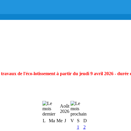
ravaux de l'éco-lotissement à partir du jeudi 9 avril 2026 - durée 
Août
2026
L
Ma
Me
J
V
S
D
1
2