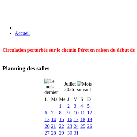
Accueil
Circulation perturbée sur le chemin Péret en raison du début des t
Planning des salles
Juillet
2026
L
Ma
Me
J
V
S
D
1
2
3
4
5
6
7
8
9
10
11
12
13
14
15
16
17
18
19
20
21
22
23
24
25
26
27
28
29
30
31