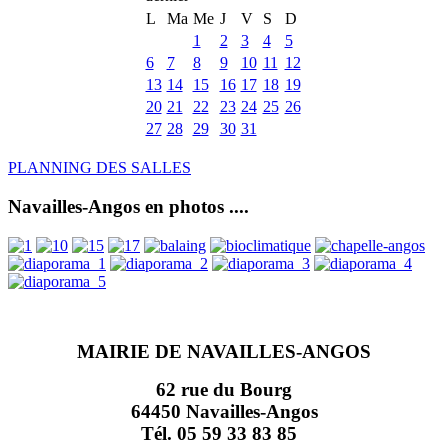
L
Ma
Me
J
V
S
D
1
2
3
4
5
6
7
8
9
10
11
12
13
14
15
16
17
18
19
20
21
22
23
24
25
26
27
28
29
30
31
PLANNING DES SALLES
Navailles-Angos en photos ....
MAIRIE DE NAVAILLES-ANGOS
62 rue du Bourg
64450 Navailles-Angos
Tél. 05 59 33 83 85