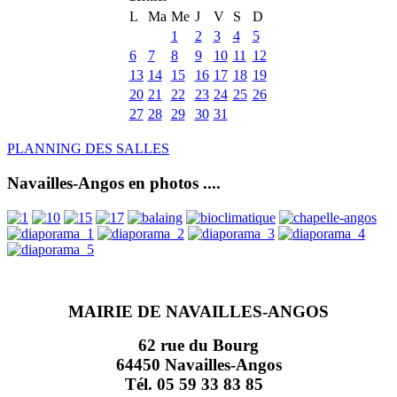
L
Ma
Me
J
V
S
D
1
2
3
4
5
6
7
8
9
10
11
12
13
14
15
16
17
18
19
20
21
22
23
24
25
26
27
28
29
30
31
PLANNING DES SALLES
Navailles-Angos en photos ....
MAIRIE DE NAVAILLES-ANGOS
62 rue du Bourg
64450 Navailles-Angos
Tél. 05 59 33 83 85