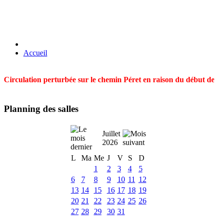
Accueil
Circulation perturbée sur le chemin Péret en raison du début des t
Planning des salles
Juillet
2026
L
Ma
Me
J
V
S
D
1
2
3
4
5
6
7
8
9
10
11
12
13
14
15
16
17
18
19
20
21
22
23
24
25
26
27
28
29
30
31