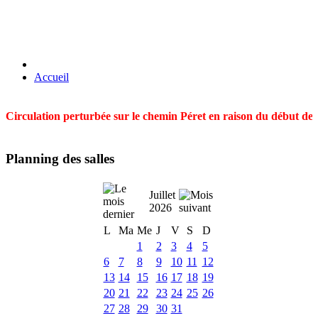
Accueil
Circulation perturbée sur le chemin Péret en raison du début des t
Planning des salles
Juillet
2026
L
Ma
Me
J
V
S
D
1
2
3
4
5
6
7
8
9
10
11
12
13
14
15
16
17
18
19
20
21
22
23
24
25
26
27
28
29
30
31