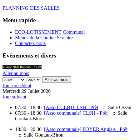
PLANNING DES SALLES
Menu rapide
ECO-LOTISSEMENT Communal
Menus de la Cantine Scolaire
Contactez-nous
Evènements et divers
Vue par mois
VIGILANCE ROUGE - FEUX
Aller au mois
Aller au mois
Jour précédent
Mercredi 29 Juillet 2026
Jour suivant
07:30 - 18:30
[Asso CCLB] CLSH - Prêt
:: Salle Ossau
07:30 - 18:30
[Asso communale] CLSH - Prêt
:: Salle
Gontaut-Biron
18:30 - 20:30
[Asso communale] FOYER Anglais - Prêt
:: Salle Gontaut-Biron