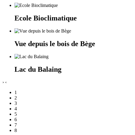
Ecole Bioclimatique
Vue depuis le bois de Bège
Lac du Balaing
›
‹
1
2
3
4
5
6
7
8