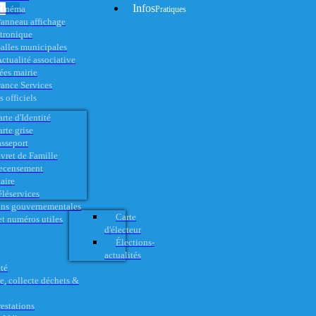
Infos
Cinéma
Pratiques
anneau affichage
ctronique
alles municipales
ctualité associative
es mairie
rance Services
 officiels
rte d'Identité
rte grise
asseport
vret de Famille
ecensement
aire
éléservices
ons gouvernementales
Carte
t numéros utiles
d'électeur
Élections-
actualités
té
e, collecte déchets &
restations