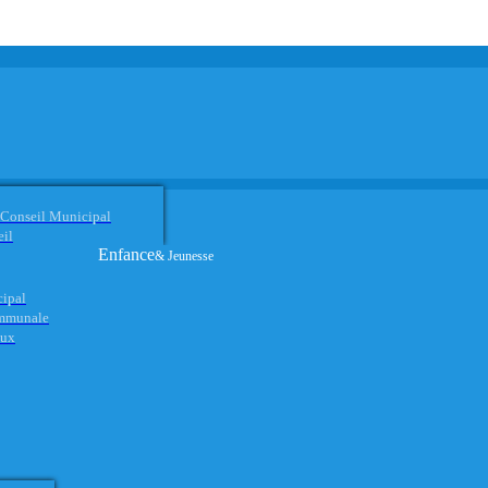
 Conseil Municipal
eil
Enfance
& Jeunesse
cipal
ommunale
aux