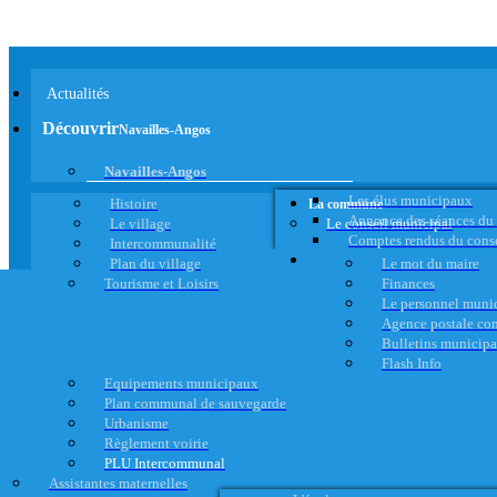
Actualités
Découvrir
Navailles-Angos
Navailles-Angos
Les élus municipaux
Histoire
La commune
Annonce des séances du
Le village
Le conseil municipal
Comptes rendus du cons
Intercommunalité
Plan du village
Le mot du maire
Tourisme et Loisirs
Finances
Le personnel muni
Agence postale c
Bulletins municip
Flash Info
Equipements municipaux
Plan communal de sauvegarde
Urbanisme
Règlement voirie
PLU Intercommunal
Assistantes maternelles