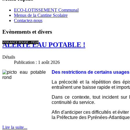
ECO-LOTISSEMENT Communal
Menus de la Cantine Scolaire
Contactez-nous
Evènements et divers
VIGILANCE ROUGE - FEUX
ALERTE EAU POTABLE !
Détails
Publication : 1 août 2026
Des restrictions de certains usage
La précocité et la répétition des é
entraînent une baisse rapide et importa
Dans ce contexte, tout incident sur l
continuité du service.
Afin d'anticiper ces difficultés et évit
la Préfecture des Pyrénées-Atlantique
Lire la suite...