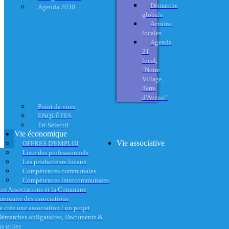
Démarche
Agenda 2030
globale
Actions
locales
Agenda
21
local,
"Notre
Village,
Terre
d'Avenir"
Point de vues
ENQUÊTES
Tri Sélectif
Vie économique
Vie associative
OFFRES D'EMPLOI
Liste des professionnels
Les producteurs locaux
Compétences communales
Compétences intercommunales
es Associations et la Commune
nnuaire des associations
e crée une association / un projet
émarches obligatoires, Documents &
s utiles