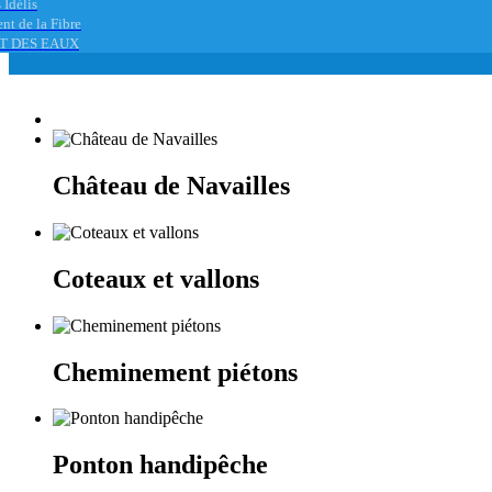
 Idélis
nt de la Fibre
T DES EAUX
Château de Navailles
Coteaux et vallons
Cheminement piétons
Ponton handipêche