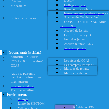
L'école
Crèches
Collège et lycée
Vie scolaire
Restauration scolaire
Conseil municipal des enfants
Activités périscolaires et garderie
Séances du CM des enfants
Enfance et jeunesse
CONSEIL COMMUNAUTAIRE
DE JEUNES
Accueil de Loisirs
Centre Alexis Peyret
Enquêtes jeunes
Ateliers jeunes CCLB
Vacances jeunes
Social santé
& solidarité
Solidarité UKRAINE
Les aides du CCAS
COVID-19 (coronavirus)
Les comptes-rendus du
CCAS
Maisons de retraite
CCAS
Maintien à domicile
Aide à la personne
Santé et numéros utiles
Plan canicule
Epicerie solidaire
Plan accessibilité
Environnement
Energie
L'info du SIECTOM
PRÉSENTATION
Villages Fleuris