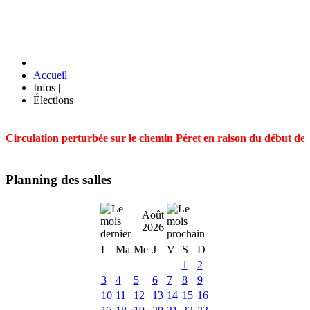
Accueil
|
Infos
|
Élections
Circulation perturbée sur le chemin Péret en raison du début des t
Planning des salles
Août
2026
L
Ma
Me
J
V
S
D
1
2
3
4
5
6
7
8
9
10
11
12
13
14
15
16