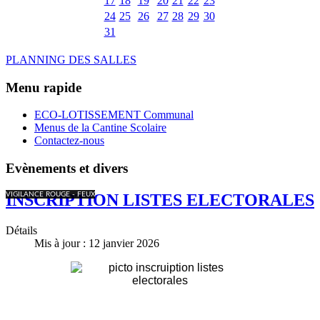
17
18
19
20
21
22
23
24
25
26
27
28
29
30
31
PLANNING DES SALLES
Menu rapide
ECO-LOTISSEMENT Communal
Menus de la Cantine Scolaire
Contactez-nous
Evènements et divers
VIGILANCE ROUGE - FEUX
INSCRIPTION LISTES ELECTORALES
Détails
Mis à jour : 12 janvier 2026