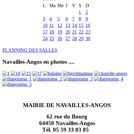
L
Ma
Me
J
V
S
D
1
2
3
4
5
6
7
8
9
10
11
12
13
14
15
16
17
18
19
20
21
22
23
24
25
26
27
28
29
30
PLANNING DES SALLES
Navailles-Angos en photos ....
MAIRIE DE NAVAILLES-ANGOS
62 rue du Bourg
64450 Navailles-Angos
Tél. 05 59 33 83 85