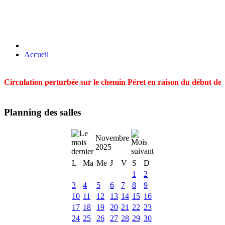
Accueil
Circulation perturbée sur le chemin Péret en raison du début des t
Planning des salles
Novembre
2025
L
Ma
Me
J
V
S
D
1
2
3
4
5
6
7
8
9
10
11
12
13
14
15
16
17
18
19
20
21
22
23
24
25
26
27
28
29
30