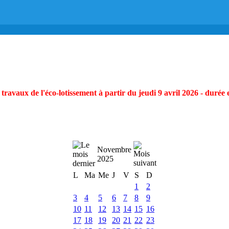
ravaux de l'éco-lotissement à partir du jeudi 9 avril 2026 - durée 
Novembre
2025
L
Ma
Me
J
V
S
D
1
2
3
4
5
6
7
8
9
10
11
12
13
14
15
16
17
18
19
20
21
22
23