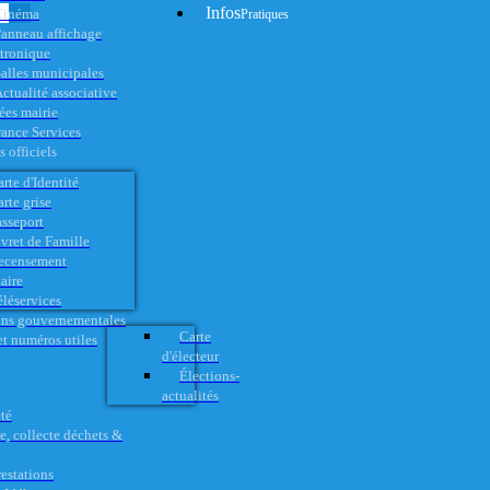
Infos
Cinéma
Pratiques
anneau affichage
ctronique
alles municipales
ctualité associative
es mairie
rance Services
 officiels
rte d'Identité
rte grise
asseport
vret de Famille
ecensement
aire
éléservices
ons gouvernementales
Carte
t numéros utiles
d'électeur
Élections-
actualités
té
e, collecte déchets &
restations