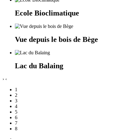
Ecole Bioclimatique
Vue depuis le bois de Bège
Lac du Balaing
›
‹
1
2
3
4
5
6
7
8