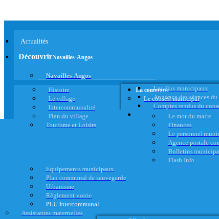
Actualités
Découvrir
Navailles-Angos
Navailles-Angos
Les élus municipaux
Histoire
La commune
Annonce des séances du
Le village
Le conseil municipal
Comptes rendus du cons
Intercommunalité
Plan du village
Le mot du maire
Tourisme et Loisirs
Finances
Le personnel muni
Agence postale c
Bulletins municip
Flash Info
Equipements municipaux
Plan communal de sauvegarde
Urbanisme
Règlement voirie
PLU Intercommunal
Assistantes maternelles