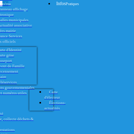
Infos
Cinéma
Pratiques
anneau affichage
ctronique
alles municipales
ctualité associative
es mairie
rance Services
 officiels
rte d'Identité
rte grise
asseport
vret de Famille
ecensement
aire
éléservices
ons gouvernementales
Carte
t numéros utiles
d'électeur
Élections-
actualités
té
e, collecte déchets &
restations