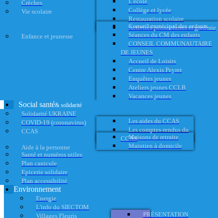
L'école
Crèches
Collège et lycée
Vie scolaire
Restauration scolaire
Conseil municipal des enfants
Activités périscolaires et garderie
Séances du CM des enfants
Enfance et jeunesse
CONSEIL COMMUNAUTAIRE
DE JEUNES
Accueil de Loisirs
Centre Alexis Peyret
Enquêtes jeunes
Ateliers jeunes CCLB
Vacances jeunes
Social santé
& solidarité
Solidarité UKRAINE
Les aides du CCAS
COVID-19 (coronavirus)
Les comptes-rendus du
CCAS
Maisons de retraite
CCAS
Maintien à domicile
Aide à la personne
Santé et numéros utiles
Plan canicule
Epicerie solidaire
Plan accessibilité
Environnement
Energie
L'info du SIECTOM
PRÉSENTATION
Villages Fleuris