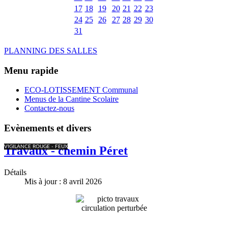
17
18
19
20
21
22
23
24
25
26
27
28
29
30
31
PLANNING DES SALLES
Menu rapide
ECO-LOTISSEMENT Communal
Menus de la Cantine Scolaire
Contactez-nous
Evènements et divers
VIGILANCE ROUGE - FEUX
Travaux - chemin Péret
Détails
Mis à jour : 8 avril 2026