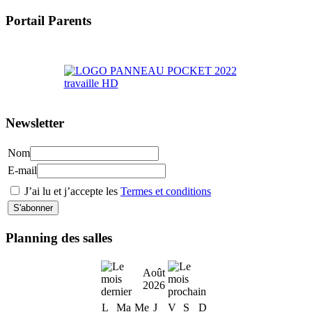
Portail Parents
>> Accéder au Portail Parents
Newsletter
Nom
E-mail
J’ai lu et j’accepte les
Termes et conditions
Planning des salles
Août
2026
L
Ma
Me
J
V
S
D