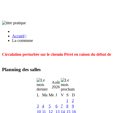
Accueil
|
La commune
Circulation perturbée sur le chemin Péret en raison du début des t
Planning des salles
Août
2026
L
Ma
Me
J
V
S
D
1
2
3
4
5
6
7
8
9
10
11
12
13
14
15
16