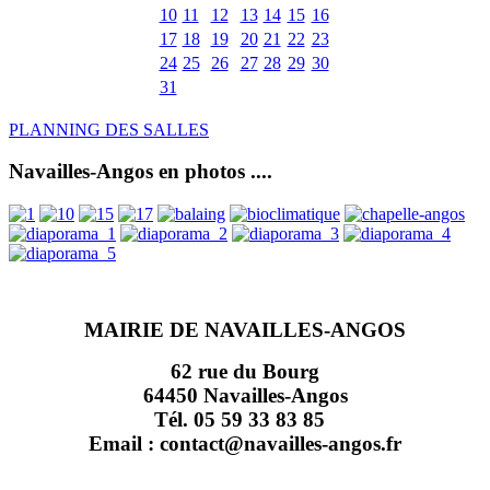
10
11
12
13
14
15
16
17
18
19
20
21
22
23
24
25
26
27
28
29
30
31
PLANNING DES SALLES
Navailles-Angos en photos ....
MAIRIE DE NAVAILLES-ANGOS
62 rue du Bourg
64450 Navailles-Angos
Tél. 05 59 33 83 85
Email : contact@navailles-angos.fr