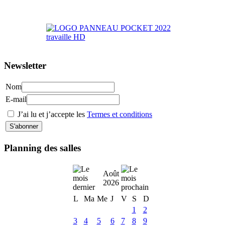
>> Accéder au Portail Parents
Newsletter
Nom
E-mail
J’ai lu et j’accepte les
Termes et conditions
Planning des salles
Août
2026
L
Ma
Me
J
V
S
D
1
2
3
4
5
6
7
8
9