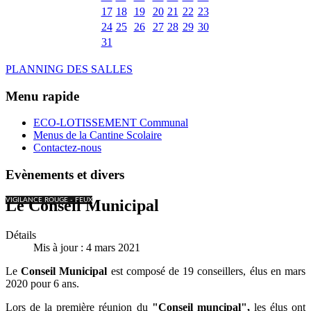
17
18
19
20
21
22
23
24
25
26
27
28
29
30
31
PLANNING DES SALLES
Menu rapide
ECO-LOTISSEMENT Communal
Menus de la Cantine Scolaire
Contactez-nous
Evènements et divers
VIGILANCE ROUGE - FEUX
Le Conseil Municipal
Détails
Mis à jour : 4 mars 2021
Le
Conseil Municipal
est
composé de 19 conseillers, élus en mars
2020 pour 6 ans.
Lors de la première réunion du
"Conseil muncipal",
les élus ont