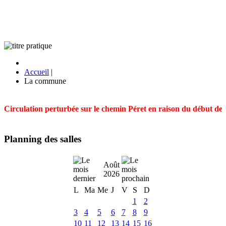
Accueil
|
La commune
Circulation perturbée sur le chemin Péret en raison du début des t
Planning des salles
Août
2026
L
Ma
Me
J
V
S
D
1
2
3
4
5
6
7
8
9
10
11
12
13
14
15
16