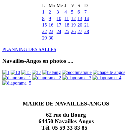
L
Ma
Me
J
V
S
D
1
2
3
4
5
6
7
8
9
10
11
12
13
14
15
16
17
18
19
20
21
22
23
24
25
26
27
28
29
30
PLANNING DES SALLES
Navailles-Angos en photos ....
MAIRIE DE NAVAILLES-ANGOS
62 rue du Bourg
64450 Navailles-Angos
Tél. 05 59 33 83 85