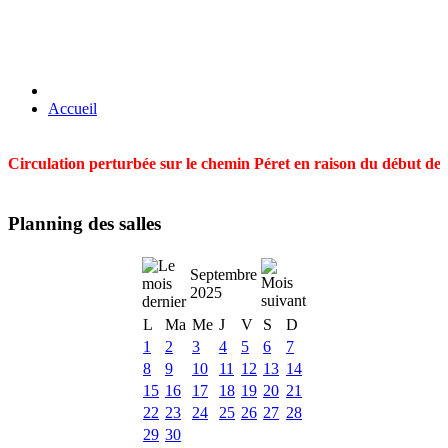
Accueil
Circulation perturbée sur le chemin Péret en raison du début des t
Planning des salles
Septembre
2025
L
Ma
Me
J
V
S
D
1
2
3
4
5
6
7
8
9
10
11
12
13
14
15
16
17
18
19
20
21
22
23
24
25
26
27
28
29
30