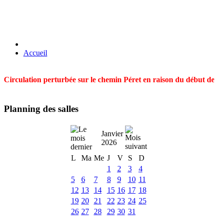
Accueil
Circulation perturbée sur le chemin Péret en raison du début des t
Planning des salles
Janvier
2026
L
Ma
Me
J
V
S
D
1
2
3
4
5
6
7
8
9
10
11
12
13
14
15
16
17
18
19
20
21
22
23
24
25
26
27
28
29
30
31