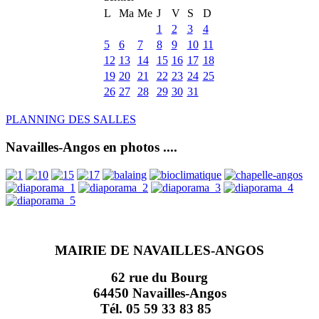
L
Ma
Me
J
V
S
D
1
2
3
4
5
6
7
8
9
10
11
12
13
14
15
16
17
18
19
20
21
22
23
24
25
26
27
28
29
30
31
PLANNING DES SALLES
Navailles-Angos en photos ....
MAIRIE DE NAVAILLES-ANGOS
62 rue du Bourg
64450 Navailles-Angos
Tél. 05 59 33 83 85