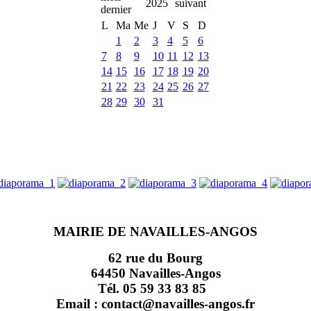
2025
L
Ma
Me
J
V
S
D
1
2
3
4
5
6
7
8
9
10
11
12
13
14
15
16
17
18
19
20
21
22
23
24
25
26
27
28
29
30
31
MAIRIE DE NAVAILLES-ANGOS
62 rue du Bourg
64450 Navailles-Angos
Tél. 05 59 33 83 85
Email : contact@navailles-angos.fr