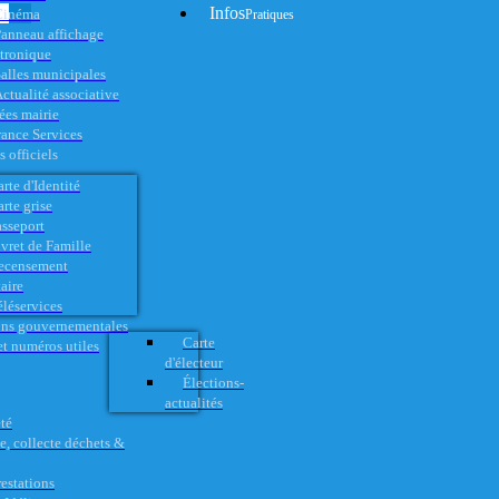
Infos
Cinéma
Pratiques
anneau affichage
ctronique
alles municipales
ctualité associative
es mairie
rance Services
 officiels
rte d'Identité
rte grise
asseport
vret de Famille
ecensement
aire
éléservices
ons gouvernementales
Carte
t numéros utiles
d'électeur
Élections-
actualités
té
e, collecte déchets &
restations