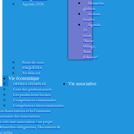
Démarche
Agenda 2030
globale
Actions
locales
Agenda
21
local,
"Notre
Village,
Terre
d'Avenir"
Point de vues
ENQUÊTES
Tri Sélectif
Vie économique
Vie associative
OFFRES D'EMPLOI
Liste des professionnels
Les producteurs locaux
Compétences communales
Compétences intercommunales
es Associations et la Commune
nnuaire des associations
e crée une association / un projet
émarches obligatoires, Documents &
s utiles