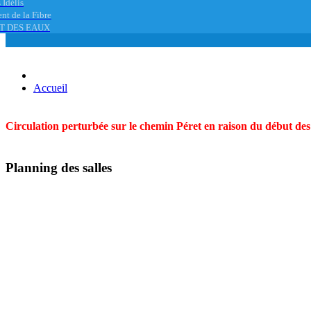
 Idélis
nt de la Fibre
T DES EAUX
Accueil
Circulation perturbée sur le chemin Péret en raison du début des t
Planning des salles