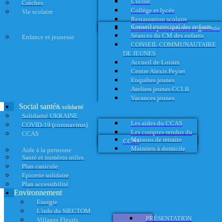
L'école
Crèches
Collège et lycée
Vie scolaire
Restauration scolaire
Conseil municipal des enfants
Activités périscolaires et garderie
Séances du CM des enfants
Enfance et jeunesse
CONSEIL COMMUNAUTAIRE
DE JEUNES
Accueil de Loisirs
Centre Alexis Peyret
Enquêtes jeunes
Ateliers jeunes CCLB
Vacances jeunes
Social santé
& solidarité
Solidarité UKRAINE
Les aides du CCAS
COVID-19 (coronavirus)
Les comptes-rendus du
CCAS
Maisons de retraite
CCAS
Maintien à domicile
Aide à la personne
Santé et numéros utiles
Plan canicule
Epicerie solidaire
Plan accessibilité
Environnement
Energie
L'info du SIECTOM
PRÉSENTATION
Villages Fleuris