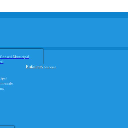
 Conseil Municipal
eil
Enfance
& Jeunesse
cipal
ommunale
aux