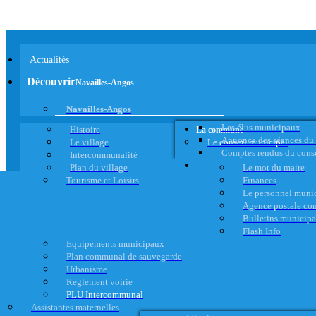
Actualités
Découvrir
Navailles-Angos
Navailles-Angos
Les élus municipaux
Histoire
La commune
Annonce des séances du
Le village
Le conseil municipal
Comptes rendus du cons
Intercommunalité
Plan du village
Le mot du maire
Tourisme et Loisirs
Finances
Le personnel muni
Agence postale c
Bulletins municip
Flash Info
Equipements municipaux
Plan communal de sauvegarde
Urbanisme
Règlement voirie
PLU Intercommunal
Assistantes maternelles