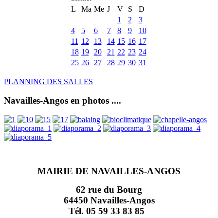
L
Ma
Me
J
V
S
D
1
2
3
4
5
6
7
8
9
10
11
12
13
14
15
16
17
18
19
20
21
22
23
24
25
26
27
28
29
30
31
PLANNING DES SALLES
Navailles-Angos en photos ....
MAIRIE DE NAVAILLES-ANGOS
62 rue du Bourg
64450 Navailles-Angos
Tél. 05 59 33 83 85