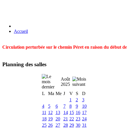
Accueil
Circulation perturbée sur le chemin Péret en raison du début des t
Planning des salles
Août
2025
L
Ma
Me
J
V
S
D
1
2
3
4
5
6
7
8
9
10
11
12
13
14
15
16
17
18
19
20
21
22
23
24
25
26
27
28
29
30
31