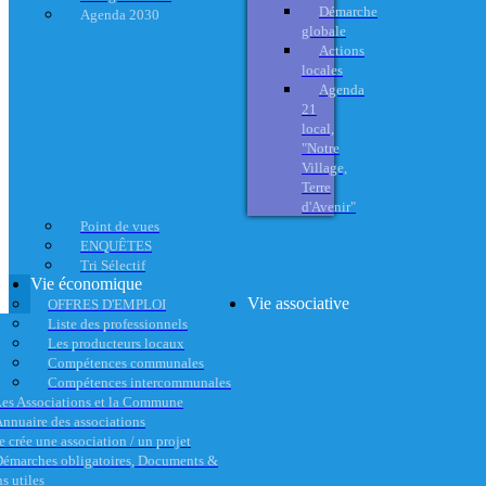
Démarche
Agenda 2030
globale
Actions
locales
Agenda
21
local,
"Notre
Village,
Terre
d'Avenir"
Point de vues
ENQUÊTES
Tri Sélectif
Vie économique
Vie associative
OFFRES D'EMPLOI
Liste des professionnels
Les producteurs locaux
Compétences communales
Compétences intercommunales
es Associations et la Commune
nnuaire des associations
e crée une association / un projet
émarches obligatoires, Documents &
s utiles