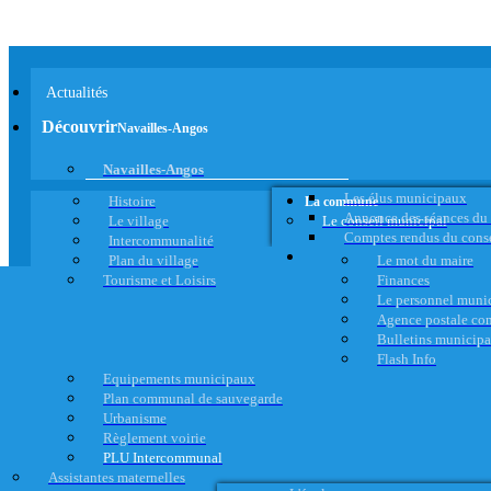
Actualités
Découvrir
Navailles-Angos
Navailles-Angos
Les élus municipaux
Histoire
La commune
Annonce des séances du
Le village
Le conseil municipal
Comptes rendus du cons
Intercommunalité
Plan du village
Le mot du maire
Tourisme et Loisirs
Finances
Le personnel muni
Agence postale c
Bulletins municip
Flash Info
Equipements municipaux
Plan communal de sauvegarde
Urbanisme
Règlement voirie
PLU Intercommunal
Assistantes maternelles