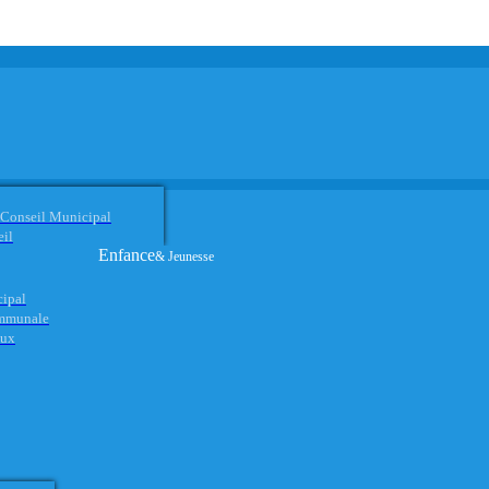
 Conseil Municipal
eil
Enfance
& Jeunesse
cipal
ommunale
aux