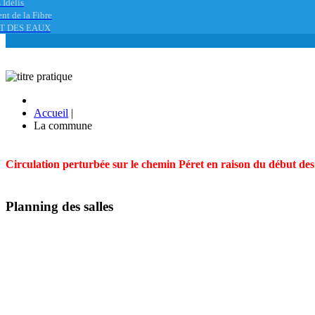
 Idélis
nt de la Fibre
T DES EAUX
Accueil
|
La commune
Circulation perturbée sur le chemin Péret en raison du début des t
Planning des salles