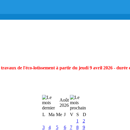
ravaux de l'éco-lotissement à partir du jeudi 9 avril 2026 - durée 
Août
2026
L
Ma
Me
J
V
S
D
1
2
3
4
5
6
7
8
9