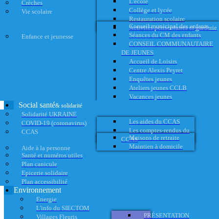
L'école
Crèches
Collège et lycée
Vie scolaire
Restauration scolaire
Conseil municipal des enfants
Activités périscolaires et garderie
Séances du CM des enfants
Enfance et jeunesse
CONSEIL COMMUNAUTAIRE
DE JEUNES
Accueil de Loisirs
Centre Alexis Peyret
Enquêtes jeunes
Ateliers jeunes CCLB
Vacances jeunes
Social santé
& solidarité
Solidarité UKRAINE
Les aides du CCAS
COVID-19 (coronavirus)
Les comptes-rendus du
CCAS
Maisons de retraite
CCAS
Maintien à domicile
Aide à la personne
Santé et numéros utiles
Plan canicule
Epicerie solidaire
Plan accessibilité
Environnement
Energie
L'info du SIECTOM
PRÉSENTATION
Villages Fleuris