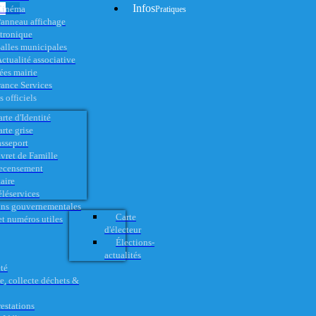
Infos
Cinéma
Pratiques
anneau affichage
ctronique
alles municipales
ctualité associative
es mairie
rance Services
 officiels
rte d'Identité
rte grise
asseport
vret de Famille
ecensement
aire
éléservices
ons gouvernementales
Carte
t numéros utiles
d'électeur
Élections-
actualités
té
e, collecte déchets &
restations