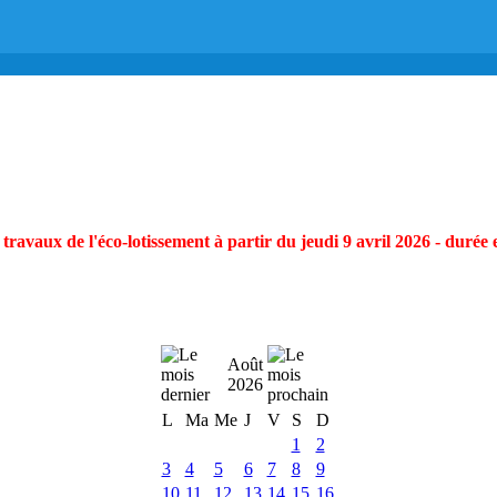
ravaux de l'éco-lotissement à partir du jeudi 9 avril 2026 - durée 
Août
2026
L
Ma
Me
J
V
S
D
1
2
3
4
5
6
7
8
9
10
11
12
13
14
15
16