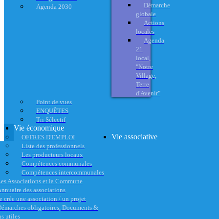
Démarche
Agenda 2030
globale
Actions
locales
Agenda
21
local,
"Notre
Village,
Terre
d'Avenir"
Point de vues
ENQUÊTES
Tri Sélectif
Vie économique
Vie associative
OFFRES D'EMPLOI
Liste des professionnels
Les producteurs locaux
Compétences communales
Compétences intercommunales
es Associations et la Commune
nnuaire des associations
e crée une association / un projet
émarches obligatoires, Documents &
s utiles