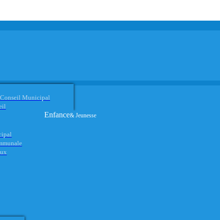
 Conseil Municipal
eil
Enfance
& Jeunesse
cipal
ommunale
aux