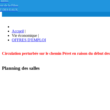
 Idélis
nt de la Fibre
T DES EAUX
Accueil
|
Vie économique
|
OFFRES D'EMPLOI
Circulation perturbée sur le chemin Péret en raison du début des t
Planning des salles