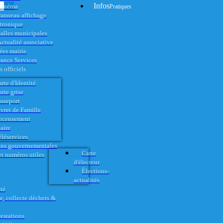
Infos
Cinéma
Pratiques
anneau affichage
ctronique
alles municipales
ctualité associative
es mairie
rance Services
 officiels
rte d'Identité
rte grise
asseport
vret de Famille
ecensement
aire
éléservices
ons gouvernementales
Carte
t numéros utiles
d'électeur
Élections-
actualités
té
e, collecte déchets &
restations