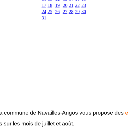
17
18
19
20
21
22
23
24
25
26
27
28
29
30
31
 la commune de Navailles-Angos vous propose des
e
sur les mois de juillet et août.