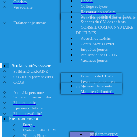
L'école
Crèches
Collège et lycée
Vie scolaire
Restauration scolaire
Conseil municipal des enfants
Activités périscolaires et garderie
Séances du CM des enfants
Enfance et jeunesse
CONSEIL COMMUNAUTAIRE
DE JEUNES
Accueil de Loisirs
Centre Alexis Peyret
Enquêtes jeunes
Ateliers jeunes CCLB
Vacances jeunes
Social santé
& solidarité
Solidarité UKRAINE
Les aides du CCAS
COVID-19 (coronavirus)
Les comptes-rendus du
CCAS
Maisons de retraite
CCAS
Maintien à domicile
Aide à la personne
Santé et numéros utiles
Plan canicule
Epicerie solidaire
Plan accessibilité
Environnement
Energie
L'info du SIECTOM
PRÉSENTATION
Villages Fleuris