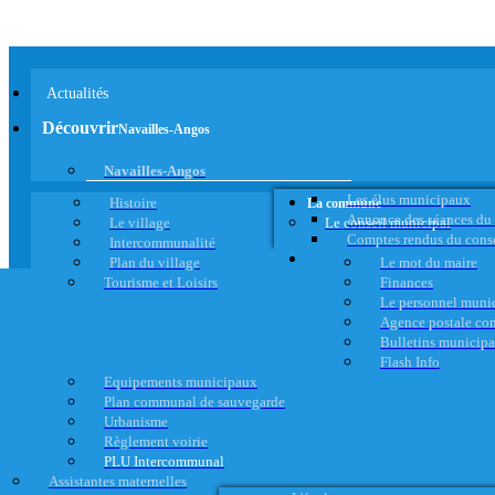
Actualités
Découvrir
Navailles-Angos
Navailles-Angos
Les élus municipaux
Histoire
La commune
Annonce des séances du
Le village
Le conseil municipal
Comptes rendus du cons
Intercommunalité
Plan du village
Le mot du maire
Tourisme et Loisirs
Finances
Le personnel muni
Agence postale c
Bulletins municip
Flash Info
Equipements municipaux
Plan communal de sauvegarde
Urbanisme
Règlement voirie
PLU Intercommunal
Assistantes maternelles