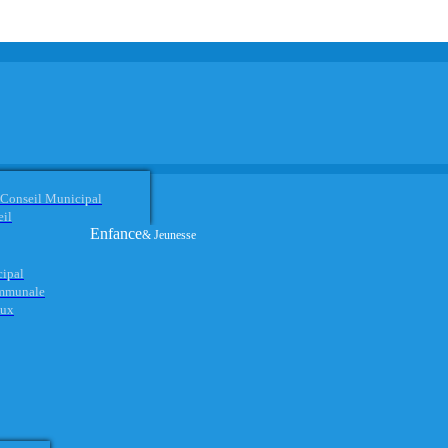
 Conseil Municipal
eil
Enfance
& Jeunesse
cipal
ommunale
aux