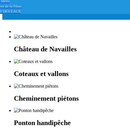
 Idélis
nt de la Fibre
T DES EAUX
Château de Navailles
Coteaux et vallons
Cheminement piétons
Ponton handipêche