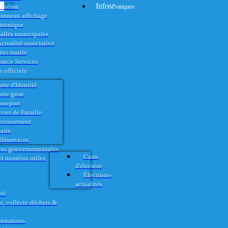
Infos
Cinéma
Pratiques
anneau affichage
ctronique
alles municipales
ctualité associative
es mairie
rance Services
 officiels
rte d'Identité
rte grise
asseport
vret de Famille
ecensement
aire
éléservices
ons gouvernementales
Carte
t numéros utiles
d'électeur
Élections-
actualités
té
e, collecte déchets &
restations