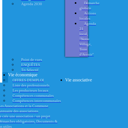
Démarche
Agenda 2030
globale
Actions
locales
Agenda
21
local,
"Notre
Village,
Terre
d'Avenir"
Point de vues
ENQUÊTES
Tri Sélectif
Vie économique
Vie associative
OFFRES D'EMPLOI
Liste des professionnels
Les producteurs locaux
Compétences communales
Compétences intercommunales
es Associations et la Commune
nnuaire des associations
e crée une association / un projet
émarches obligatoires, Documents &
s utiles