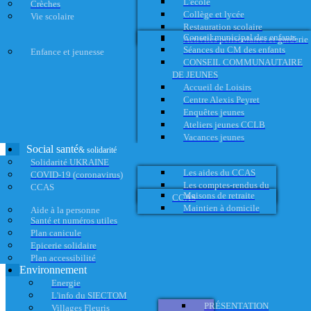
L'école
Crèches
Collège et lycée
Vie scolaire
Restauration scolaire
Conseil municipal des enfants
Activités périscolaires et garderie
Séances du CM des enfants
Enfance et jeunesse
CONSEIL COMMUNAUTAIRE
DE JEUNES
Accueil de Loisirs
Centre Alexis Peyret
Enquêtes jeunes
Ateliers jeunes CCLB
Vacances jeunes
Social santé
& solidarité
Solidarité UKRAINE
Les aides du CCAS
COVID-19 (coronavirus)
Les comptes-rendus du
CCAS
Maisons de retraite
CCAS
Maintien à domicile
Aide à la personne
Santé et numéros utiles
Plan canicule
Epicerie solidaire
Plan accessibilité
Environnement
Energie
L'info du SIECTOM
PRÉSENTATION
Villages Fleuris