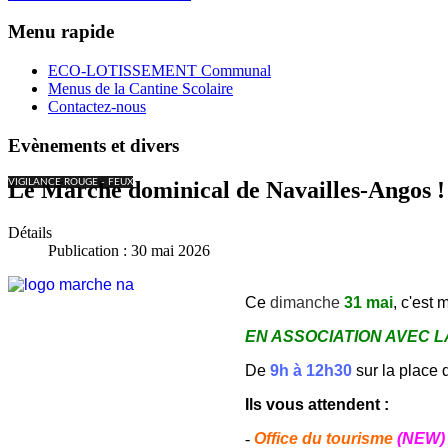
Menu rapide
ECO-LOTISSEMENT Communal
Menus de la Cantine Scolaire
Contactez-nous
Evènements et divers
VIGILANCE ROUGE - FEUX
Le Marché dominical de Navailles-Angos !
Détails
Publication : 30 mai 2026
Ce
dimanche
31 mai
, c'est 
EN ASSOCIATION AVEC L
De
9h à 12h30
sur la place d
Ils vous attendent :
-
Office du tourisme
(NEW