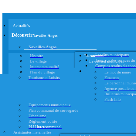
Actualités
Découvrir
Navailles-Angos
Navailles-Angos
Les élus municipaux
Histoire
La commune
Annonce des séances du
Le village
Le conseil municipal
Comptes rendus du cons
Intercommunalité
Plan du village
Le mot du maire
Tourisme et Loisirs
Finances
Le personnel muni
Agence postale c
Bulletins municip
Flash Info
Equipements municipaux
Plan communal de sauvegarde
Urbanisme
Règlement voirie
PLU Intercommunal
Assistantes maternelles