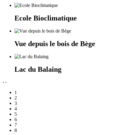
Ecole Bioclimatique
Vue depuis le bois de Bège
Lac du Balaing
›
‹
1
2
3
4
5
6
7
8