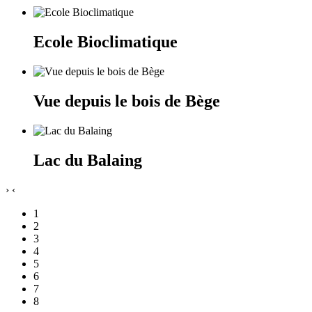
Ecole Bioclimatique
Vue depuis le bois de Bège
Lac du Balaing
›
‹
1
2
3
4
5
6
7
8