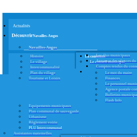
Actualités
Découvrir
Navailles-Angos
Navailles-Angos
Les élus municipaux
Histoire
La commune
Annonce des séances du
Le village
Le conseil municipal
Comptes rendus du cons
Intercommunalité
Plan du village
Le mot du maire
Tourisme et Loisirs
Finances
Le personnel muni
Agence postale c
Bulletins municip
Flash Info
Equipements municipaux
Plan communal de sauvegarde
Urbanisme
Règlement voirie
PLU Intercommunal
Assistantes maternelles