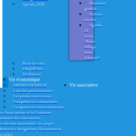
Démarche
Agenda 2030
globale
Actions
locales
Agenda
21
local,
"Notre
Village,
Terre
d'Avenir"
Point de vues
ENQUÊTES
Tri Sélectif
Vie économique
Vie associative
OFFRES D'EMPLOI
Liste des professionnels
Les producteurs locaux
Compétences communales
Compétences intercommunales
es Associations et la Commune
nnuaire des associations
e crée une association / un projet
émarches obligatoires, Documents &
s utiles