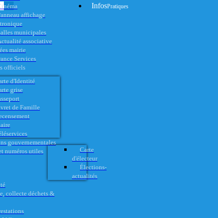
Infos
Cinéma
Pratiques
anneau affichage
ctronique
alles municipales
ctualité associative
es mairie
rance Services
 officiels
rte d'Identité
rte grise
asseport
vret de Famille
ecensement
aire
éléservices
ons gouvernementales
Carte
t numéros utiles
d'électeur
Élections-
actualités
té
e, collecte déchets &
restations