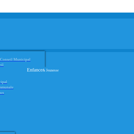
 Conseil Municipal
eil
Enfance
& Jeunesse
cipal
ommunale
aux