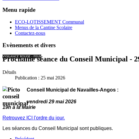
Menu rapide
ECO-LOTISSEMENT Communal
Menus de la Cantine Scolaire
Contactez-nous
Evènements et divers
VIGILANCE ROUGE - FEUX
Prochaine séance du Conseil Municipal - 2
Détails
Publication : 25 mai 2026
Conseil Municipal de Navailles-Angos :
vendredi 29 mai 2026
19h à la Mairie
Retrouvez ICI l'ordre du jour.
Les séances du Conseil Municipal sont publiques.
Précédent