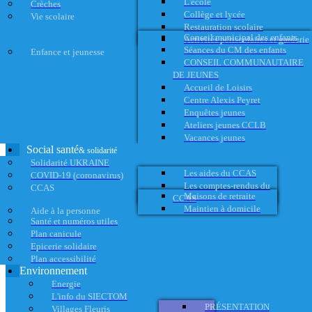
L'école
Crèches
Collège et lycée
Vie scolaire
Restauration scolaire
Conseil municipal des enfants
Activités périscolaires et garderie
Séances du CM des enfants
Enfance et jeunesse
CONSEIL COMMUNAUTAIRE
DE JEUNES
Accueil de Loisirs
Centre Alexis Peyret
Enquêtes jeunes
Ateliers jeunes CCLB
Vacances jeunes
Social santé
& solidarité
Solidarité UKRAINE
Les aides du CCAS
COVID-19 (coronavirus)
Les comptes-rendus du
CCAS
Maisons de retraite
CCAS
Maintien à domicile
Aide à la personne
Santé et numéros utiles
Plan canicule
Epicerie solidaire
Plan accessibilité
Environnement
Energie
L'info du SIECTOM
PRÉSENTATION
Villages Fleuris