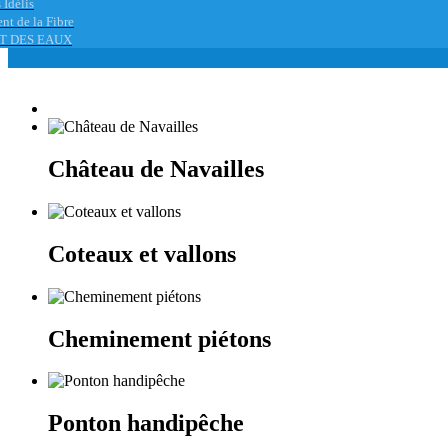
 Idélis
nt de la Fibre
T DES EAUX
Château de Navailles
Coteaux et vallons
Cheminement piétons
Ponton handipêche